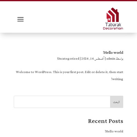
Hello world!
بواسطة
admin
|
أغسطس 14, 2024
|
Uncategorized
Welcome to WordPress. This is your first post. Edit or delete it, then start
writing!
البحث
Recent Posts
Hello world!